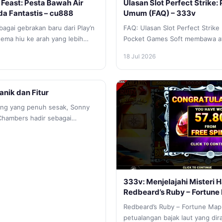
 Feast: Pesta Bawah Air
Ulasan Slot Perfect Strike:
a Fantastis – cu888
Umum (FAQ) – 333v
bagai gebrakan baru dari Play’n
FAQ: Ulasan Slot Perfect Strike 
ma hiu ke arah yang lebih
Pocket Games Soft membawa a
bowling ke layar Anda dengan g
18 Jul 2026
nik dan Fitur
ring yang penuh sesak, Sonny
 Chambers hadir sebagai
gandalkan mekanik dinamis...
333v: Menjelajahi Misteri H
Redbeard’s Ruby – Fortune
Redbeard’s Ruby – Fortune Map
petualangan bajak laut yang di