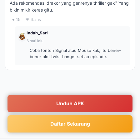
Ada rekomendasi drakor yang genrenya thriller gak? Yang
bikin mikir keras gitu.
♥ 15
💬 Balas
Indah_Sari
6 hari lalu
Coba tonton Signal atau Mouse kak, itu bener-
bener plot twist banget setiap episode.
Unduh APK
Daftar Sekarang