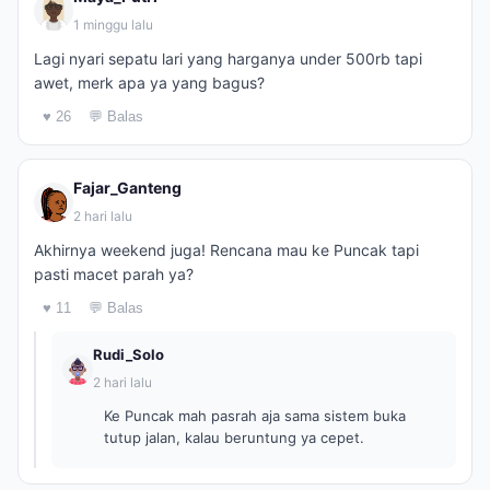
1 minggu lalu
Lagi nyari sepatu lari yang harganya under 500rb tapi
awet, merk apa ya yang bagus?
♥ 26
💬 Balas
Fajar_Ganteng
2 hari lalu
Akhirnya weekend juga! Rencana mau ke Puncak tapi
pasti macet parah ya?
♥ 11
💬 Balas
Rudi_Solo
2 hari lalu
Ke Puncak mah pasrah aja sama sistem buka
tutup jalan, kalau beruntung ya cepet.