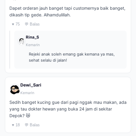
Dapet orderan jauh banget tapi customernya baik banget,
dikasih tip gede. Alhamdulillah.
♥ 75
💬 Balas
Rina_S
Kemarin
Rejeki anak soleh emang gak kemana ya mas,
sehat selalu di jalan!
Dewi_Sari
Kemarin
Sedih banget kucing gue dari pagi nggak mau makan, ada
yang tau dokter hewan yang buka 24 jam di sekitar
Depok? 😿
♥ 18
💬 Balas