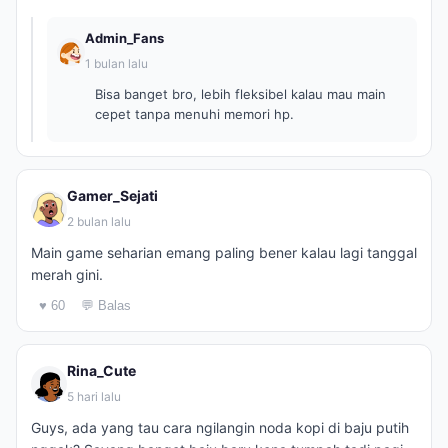
Admin_Fans
1 bulan lalu
Bisa banget bro, lebih fleksibel kalau mau main
cepet tanpa menuhi memori hp.
Gamer_Sejati
2 bulan lalu
Main game seharian emang paling bener kalau lagi tanggal
merah gini.
♥ 60
💬 Balas
Rina_Cute
5 hari lalu
Guys, ada yang tau cara ngilangin noda kopi di baju putih