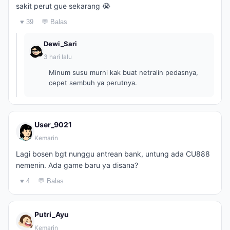
sakit perut gue sekarang 😭
♥ 39
💬 Balas
Dewi_Sari
3 hari lalu
Minum susu murni kak buat netralin pedasnya,
cepet sembuh ya perutnya.
User_9021
Kemarin
Lagi bosen bgt nunggu antrean bank, untung ada CU888
nemenin. Ada game baru ya disana?
♥ 4
💬 Balas
Putri_Ayu
Kemarin