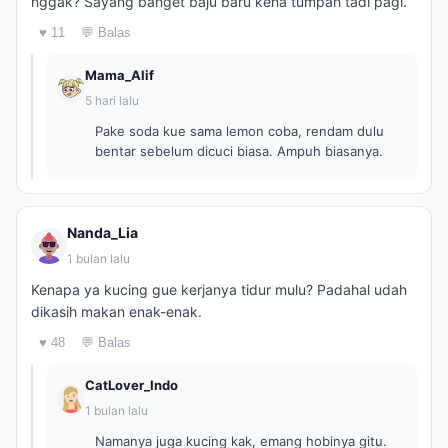
nggak? Sayang banget baju baru kena tumpah tadi pagi.
♥ 11
💬 Balas
Mama_Alif
5 hari lalu
Pake soda kue sama lemon coba, rendam dulu
bentar sebelum dicuci biasa. Ampuh biasanya.
Nanda_Lia
1 bulan lalu
Kenapa ya kucing gue kerjanya tidur mulu? Padahal udah
dikasih makan enak-enak.
♥ 48
💬 Balas
CatLover_Indo
1 bulan lalu
Namanya juga kucing kak, emang hobinya gitu.