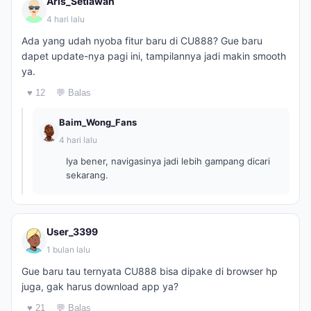
Aris_Setiawan
4 hari lalu
Ada yang udah nyoba fitur baru di CU888? Gue baru
dapet update-nya pagi ini, tampilannya jadi makin smooth
ya.
♥ 12
💬 Balas
Baim_Wong_Fans
4 hari lalu
Iya bener, navigasinya jadi lebih gampang dicari
sekarang.
User_3399
1 bulan lalu
Gue baru tau ternyata CU888 bisa dipake di browser hp
juga, gak harus download app ya?
♥ 21
💬 Balas