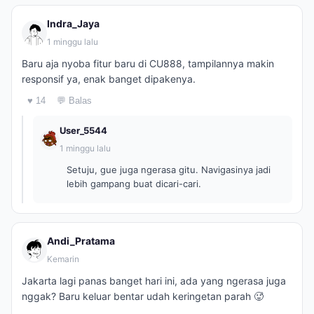
Indra_Jaya
1 minggu lalu
Baru aja nyoba fitur baru di CU888, tampilannya makin
responsif ya, enak banget dipakenya.
♥ 14
💬 Balas
User_5544
1 minggu lalu
Setuju, gue juga ngerasa gitu. Navigasinya jadi
lebih gampang buat dicari-cari.
Andi_Pratama
Kemarin
Jakarta lagi panas banget hari ini, ada yang ngerasa juga
nggak? Baru keluar bentar udah keringetan parah 🥵