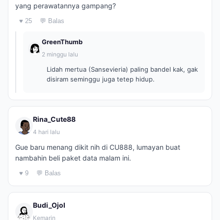
yang perawatannya gampang?
♥ 25
💬 Balas
GreenThumb
2 minggu lalu
Lidah mertua (Sansevieria) paling bandel kak, gak
disiram seminggu juga tetep hidup.
Rina_Cute88
4 hari lalu
Gue baru menang dikit nih di CU888, lumayan buat
nambahin beli paket data malam ini.
♥ 9
💬 Balas
Budi_Ojol
Kemarin