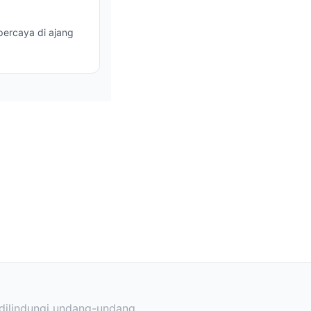
percaya di ajang
dilindungi undang-undang.