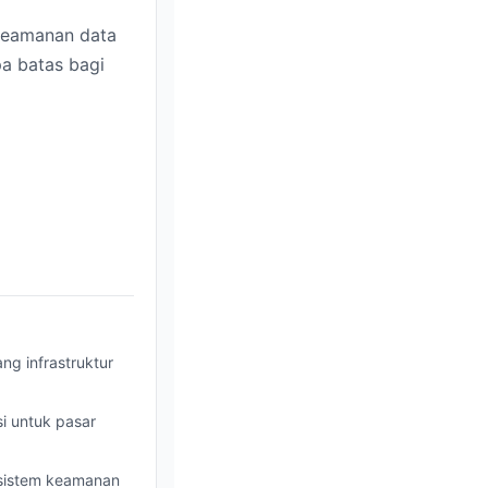
 keamanan data
a batas bagi
ng infrastruktur
i untuk pasar
i sistem keamanan