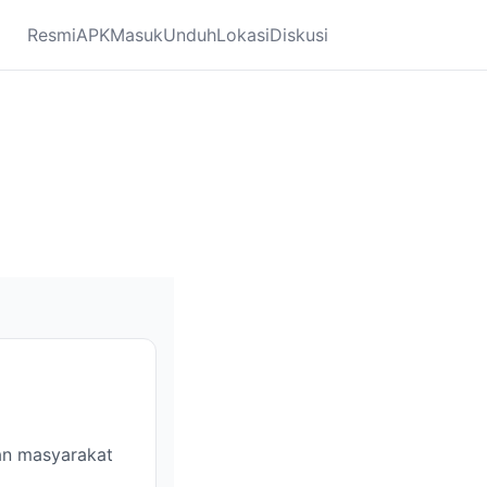
Resmi
APK
Masuk
Unduh
Lokasi
Diskusi
an masyarakat